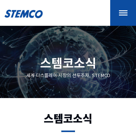
스템코소식
세계 디스플레이 시장의 선두주자, STEMCO
스템코소식