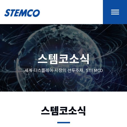
스템코소식
세계 디스플레이 시장의 선두주자, STEMCO
스템코소식