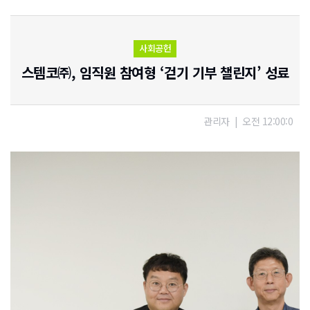
사회공헌
스템코㈜, 임직원 참여형 ‘걷기 기부 챌린지’ 성료
관리자
|
오전 12:00:0