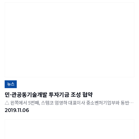
뉴스
민·관공동기술개발 투자기금 조성 협약
△ 왼쪽에서 5번째, 스템코 엄영하 대표이사 중소벤처기업부와 동반성장위원회과 6일 개막한 ‘2019 동반성장 주간’을 맞아 민관공동 상생협약을 진행했다. 서울 여의도 중소기업중앙회관에서 열린 동반성장 주간 기념식에서 중기부와 NS홈쇼핑, 스템코, 아모레퍼시픽, JW홀딩스, 한국도로공사 등 11개 대기업·공공기관이 함께 총 439억원 규모의 ‘민관공동 기술개발 투자기금’을 조성하기로 했다. 민관이 공동으로 마련한 기술개발 투자기금은 항공 및 바이오산업의 기술경쟁력 확보와 AI(인공지능)를 활용한 고속도로 시설물 개선, 수소충전 부품 및 발전 기자재 국산화를 통한 설비 신뢰도 향상 등 4차 산업혁명 시대 신사업분야 중소기업 기술개발을 지원하는데 쓰인다. 스템코는 이번 사업에 참여함으로써 대기업과 중소기업 간 상생협력을 통해 우수한 중소기업의 발굴 및 성장을 지원하여 외산 장비의 국산화에 기여하고 본 사업을 통해 중소기업과 기술협력 생태계 조성에 이바지하고자 한다고 밝혔다.
2019.11.06