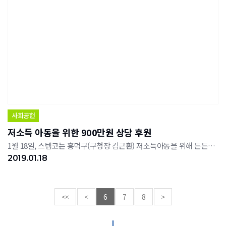
사회공헌
저소득 아동을 위한 900만원 상당 후원
1월 18일, 스템코는 흥덕구(구청장 김근환) 저소득아동을 위해 든든하게 새학기를 준비할 수 있도록 장학금(500만원)과 교복구입비(400만원)를 기탁했다.
2019.01.18
<<
<
6
7
8
>