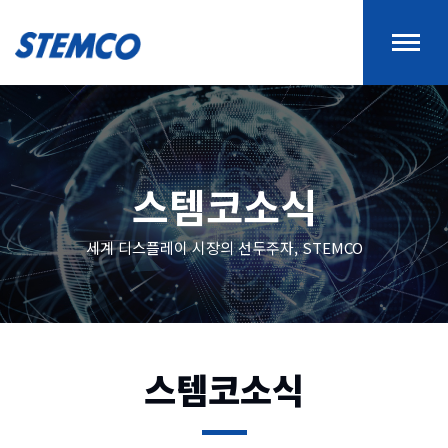
스템코소식
세계 디스플레이 시장의 선두주자, STEMCO
스템코소식