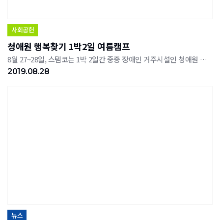
사회공헌
청애원 행복찾기 1박2일 여름캠프
8월 27~28일, 스템코는 1박 2일간 중증 장애인 거주시설인 청애원 가족들과 행복 찾기 여름캠프 활동을 가졌다. 스템코는 수년 간 매년 1,500만원 상당액을 충북사회복지공동모급회를 통해 청애원으로 지정 기탁하고 있으며 이번 캠프에는 임직원이 직접 청애원 가족들과 함께하며 사회활동에 참여했다. 이규원 청애원 원장은 "스템코 등 지역기업의 후원과 봉사활동, 자원봉사자 및 후원자들의 지속적인 관심과 후원에 감사드리며,거주인들의 삶의 질 향상에 최선을 다 할 것"이라고 말했다.
2019.08.28
뉴스