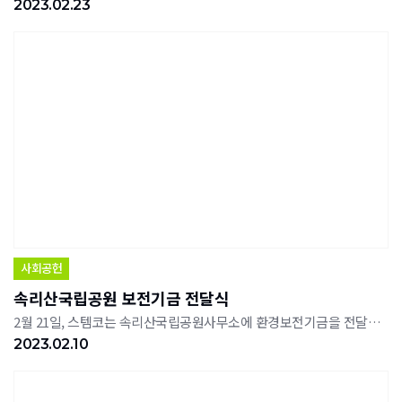
2023.02.23
사회공헌
속리산국립공원 보전기금 전달식
2월 21일, 스템코는 속리산국립공원사무소에 환경보전기금을 전달했다.스템코는 2012년 속리산국립공원사무소와 파크프렌즈 업무협약을 체결한 후, 속리산 자원보전 활동에 기여하기 위하여 매년 200만원의 자연환경보전기금을 기부하고 있으며, 매월 1회 속리산을 대상으로 봉사활동을 실시하고 있다.
2023.02.10