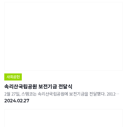
사회공헌
속리산국립공원 보전기금 전달식
2월 27일, 스템코는 속리산국립공원에 보전기금을 전달했다. 2012년 속리산국립공원사무소와 파크프렌즈 업무협약을 체결한 후, 속리산 자원보전 활동에 기여하기 위하여 매년 200만원의 자연환경보전기금을 기부하고 있다.이 기금은 파크프렌즈 활동 지원과 자원봉사활동 활성화에 사용될 예정이다.한편, 스템코는 작년까지 누적 2천 200만원을 기부하였으며, 이 기간 동안 총 68회에 걸쳐 1,531명의 직원들이 계곡정화활동, 고지대 쓰레기 수거 등 다양한 봉사활동에 참여했다.
2024.02.27