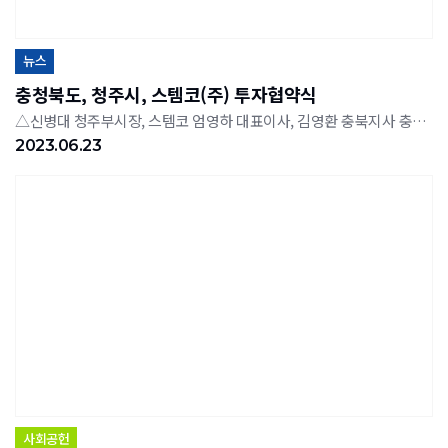
뉴스
충청북도, 청주시, 스템코(주) 투자협약식
△신병대 청주부시장, 스템코 엄영하 대표이사, 김영환 충북지사 충북도와 청주시가 지난 23일 스템코㈜와 투자협약을 체결했다. 협약으로 스템코㈜가 오창외국인투자지역 내 기존부지에 Coil 신사업을 위해 1천750억원을 투자한다.스템코는 1995년 일본 TORAY사의 소재 및 화학기술력과 삼성전기㈜의 전자부품기술력을 융합해 탄생한 이래, 디스플레이 제품의 핵심부품인 COF(Chip On Film)와 같은 고정밀 직접회로부품을 설계·생산하고 있다. 충북 청주에 본사를 두고 있는 스템코는 COF분야에서 세계 1,2위를 다투는 기업으로 성장했다.이번 투자는 기존제품(COF)군에서 사업 다각화 추진을 위해 이루졌으며, 향후 시장 수요가 높을 것으로 예상되는 Coil 신사업 분야에 설비투자 및 양산을 위한 것이다.엄영하 스템코 대표이사는 "앞으로 투자규모를 확충하고, 지역생산 자재 사용, 지역민 우선 채용 등 지역경제 활성화를 위해 노력하겠다"고 말했다.
2023.06.23
사회공헌