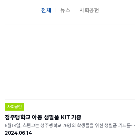
전체
뉴스
사회공헌
사회공헌
청주맹학교 아동 생필품 KIT 기증
6월14일, 스템코는 청주맹학교 76명의 학생들을 위한 생필품 키트를 제작해 기증했다.이 행사는 굿네이버스 충북지부가 추진중인 '굿 딜리버리' 사업의 일환으로 취약계층과 저소득 가정, 사회적 약자에 대한 자립을 돕기 위해 필요물품 또는 기금을 후원하는 사업이다.생필품 키트는 스템코 임직원 20여 명이 직접 참여해 제작한 것으로 약 400만원 상당의 일상생활에서 꼭 필요한 생활필수품(세면도구, 손세정제, 구강용품 등) 5종 키트를 제작하고마음을 담은 점자편지를 작성해 청주 소재의 맹학교 76명 학생들에게 전달될 예정이다.
2024.06.14