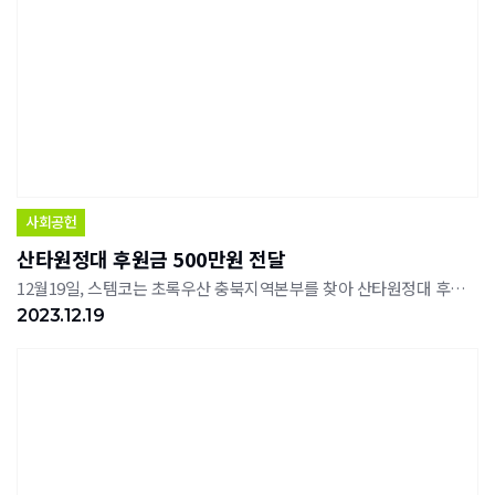
사회공헌
산타원정대 후원금 500만원 전달
12월19일, 스템코는 초록우산 충북지역본부를 찾아 산타원정대 후원금 500만 원을 전달했다.초록우산 충북지역본부에서 주관하는 산타원정대는 저소득층 아동들의 소원을 이뤄주기 위해 진행되는 연말 대표 캠페인이다. 해당 후원금은 지역 내 에너지 취약 계층 가정 난방비 지원에 사용될 예정이다.엄영하 스템코㈜ 대표이사는 "어려운 환경 속의 아이들이 꿈과 희망을 잃지 않고 따뜻한 연말을 보낼 수 있기를 바란다"며 "앞으로도 지역사회 아동의 건강한 성장을 위해 지속적으로 노력하겠다"고 소감을 말했다.한편, 스템코는 지난 2017년 초록우산 결연 후원을 시작으로 범죄피해아동 지원, 희귀난치병 환아 지원, 보호대상 아동 영양제 나눔 봉사활동 등 도내 아동의 행복과 건강한 성장을 위해 적극적으로 사회공헌 활동을 진행하고 있다.
2023.12.19