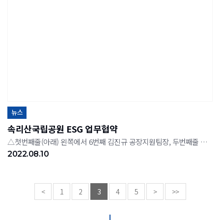
뉴스
속리산국립공원 ESG 업무협약
△첫번째줄(아래) 왼쪽에서 6번째 김진규 공장지원팀장, 두번째줄 왼쪽에서 6번째 김두일 환경안전그룹장 스템코는 지난 10일, 속리산국립공원사무소 및 기업, 지역주민, 비영리법인·단체와 '속리산국립공원 ESG 업무협약식'을 가졌다.
2022.08.10
<
1
2
3
4
5
>
>>