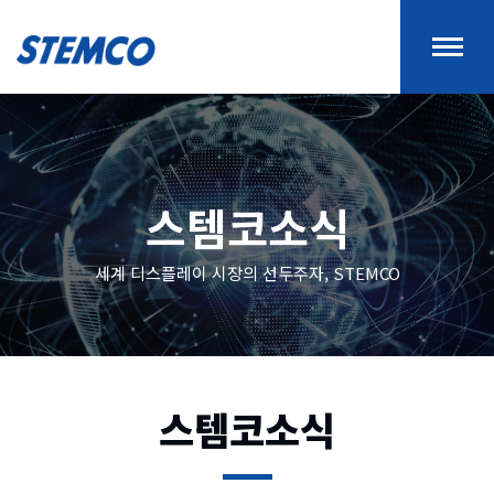
스템코소식
세계 디스플레이 시장의 선두주자, STEMCO
스템코소식